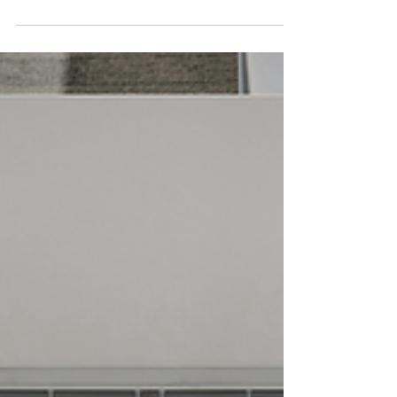
diskriminacije in kršenja človekovih pravic
tudi v medijskem sektorju, kar je pokazala
raziskava novinarskih sindikatov, združenj in
medijskih organizacij iz Bosne in
Hercegovine, Srbije, Slovenije in Hrvaške.
Predstavljajte si, da delate na treh različnih
položajih in na vsakem od njih doživite
spolno nadlegovanje. To se je zgodilo eni
od sodelujočih novinark v raziskavi »Ženske v
medijih: Oblike na