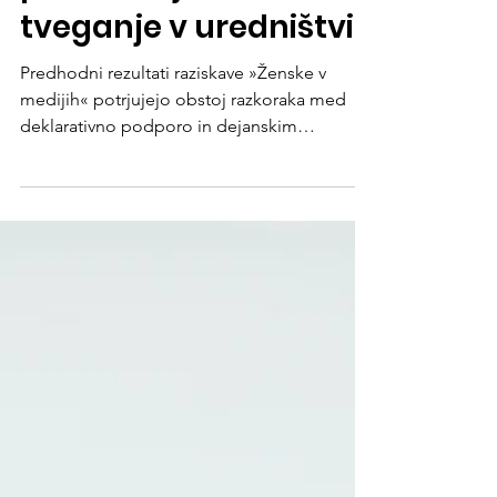
mehanizmov zaščite,
spolno nadlegovanje
predstavlja sistemsko
tveganje v uredništvih
Predhodni rezultati raziskave »Ženske v
medijih« potrjujejo obstoj razkoraka med
deklarativno podporo in dejanskim
institucionalnim odzivom na spolno
nadlegovanje v uredništvih v Sloveniji, na
Hrvaškem, v Srbiji ter Bosni in Hercegovini.
»Nisem vedela, kako naj ravnam in kaj naj
naredim, da ne bi na koncu izpadlo, da sem
jaz problem. Nikomur tega nisem prijavila,
ker je tudi nadrejeni imel določene
komentarje do žensk … prav tako nisem
vedela, na koga se lahko obrnem.« (odlom