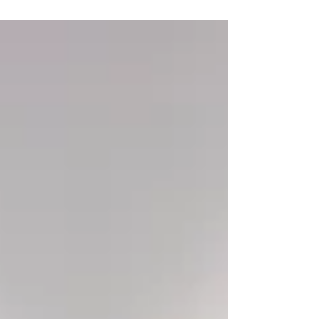
tudi v medijskem sektorju, kar je pokazala
raziskava novinarskih sindikatov, združenj in
medijskih organizacij iz Bosne in
Hercegovine, Srbije, Slovenije in Hrvaške.
Predstavljajte si, da delate na treh različnih
položajih in na vsakem od njih doživite
spolno nadlegovanje. To se je zgodilo eni
od sodelujočih novinark v raziskavi »Ženske v
medijih: Oblike na