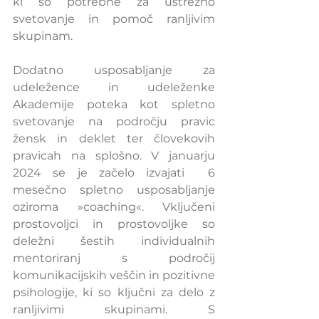
ki so potrebne za ustrezno 
svetovanje in pomoč ranljivim 
skupinam.
Dodatno usposabljanje za 
udeležence in udeleženke 
Akademije poteka kot spletno 
svetovanje na področju pravic 
žensk in deklet ter človekovih 
pravicah na splošno. V januarju 
2024 se je začelo izvajati  6 
mesečno spletno usposabljanje 
oziroma »coaching«. Vključeni 
prostovoljci in prostovoljke so 
deležni šestih individualnih 
mentoriranj s področij 
komunikacijskih veščin in pozitivne 
psihologije, ki so ključni za delo z 
ranljivimi skupinami. S 