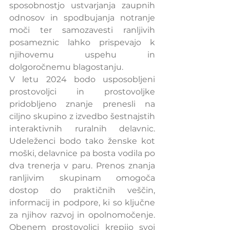
sposobnostjo ustvarjanja zaupnih 
odnosov in spodbujanja notranje 
moči ter samozavesti ranljivih 
posameznic lahko prispevajo k 
njihovemu uspehu in 
dolgoročnemu blagostanju.
V letu 2024 bodo usposobljeni 
prostovoljci in prostovoljke 
pridobljeno znanje prenesli na 
ciljno skupino z izvedbo šestnajstih 
interaktivnih ruralnih delavnic. 
Udeleženci bodo tako ženske kot 
moški, delavnice pa bosta vodila po 
dva trenerja v paru. Prenos znanja 
ranljivim skupinam omogoča 
dostop do praktičnih veščin, 
informacij in podpore, ki so ključne 
za njihov razvoj in opolnomočenje. 
Obenem prostovoljci krepijo svoj 