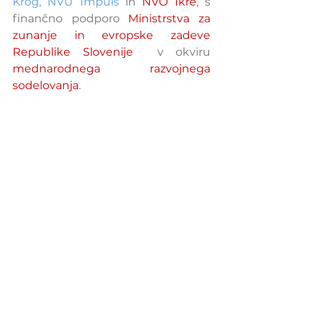
Krog
, 
NVU Impuls
 in 
NVO Ikre
, s 
finančno podporo 
Ministrstva za 
zunanje in evropske zadeve 
Republike Slovenije
  v okviru 
mednarodnega razvojnega 
sodelovanja
.
Vir fotografije: 
unsplash.com