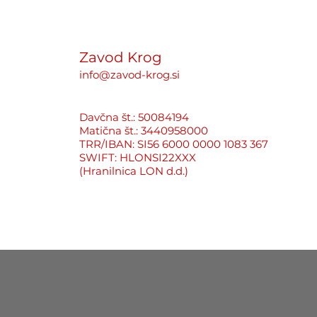
Kako uredništva ščitijo
storilce namesto novinark
Zavod Krog
info@zavod-krog.si
Davčna št.: 50084194
Matična št.: 3440958000
TRR/IBAN: SI56 6000 0000 1083 367
SWIFT: HLONSI22XXX
(Hranilnica LON d.d.)