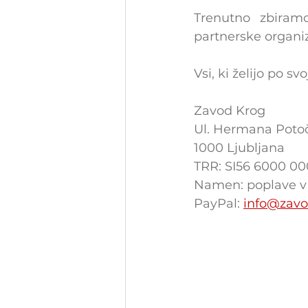
Trenutno zbiram
partnerske organiz
Vsi, ki želijo po 
Zavod Krog
Ul. Hermana Potoč
1000 Ljubljana
TRR: SI56 6000 00
Namen: poplave v
PayPal: 
info@zavo