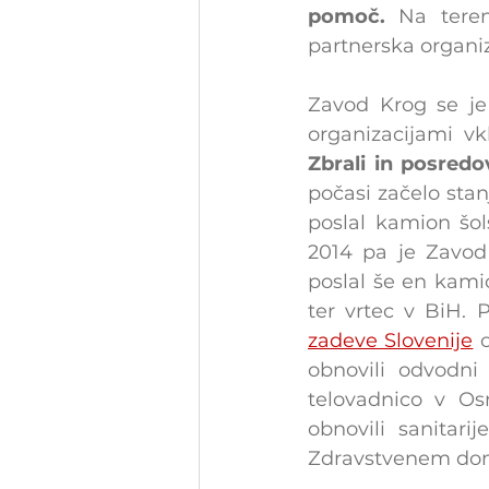
pomoč. 
Na tere
partnerska organiz
Zavod Krog se je 
Zbrali in posred
počasi začelo stan
poslal kamion šo
2014 pa je Zavod 
poslal še en kamio
ter vrtec v BiH.
zadeve Slovenije
 
obnovili odvodni 
telovadnico v Osn
obnovili sanitari
Zdravstvenem do