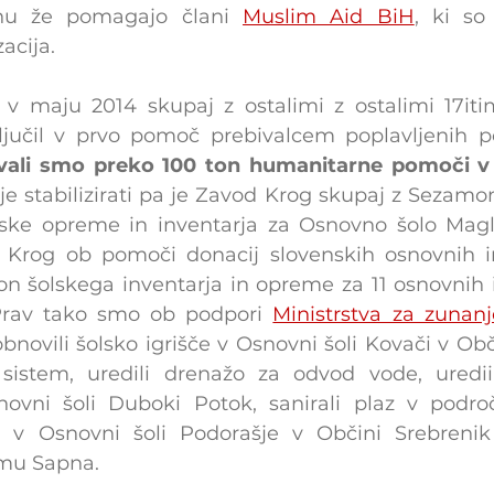
nu že pomagajo člani 
Muslim Aid BiH
, ki so
acija.
v maju 2014 skupaj z ostalimi z ostalimi 17iti
ovali smo preko 100 ton humanitarne pomoči v
je stabilizirati pa je Zavod Krog skupaj z Sezamom
lske opreme in inventarja za Osnovno šolo Magl
Krog ob pomoči donacij slovenskih osnovnih in 
n šolskega inventarja in opreme za 11 osnovnih in
 Prav tako smo ob podpori 
Ministrstva za zunanj
obnovili šolsko igrišče v Osnovni šoli Kovači v Obči
sistem, uredili drenažo za odvod vode, urediil
ovni šoli Duboki Potok, sanirali plaz v področ
je v Osnovni šoli Podorašje v Občini Srebrenik
mu Sapna.