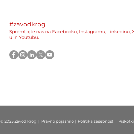
čebelarstvo v Črni gori
Era
mlad
»Rew
#zavodkrog
Rebu
Spremljajte nas na
Facebooku,
Instagramu,
Linkedinu,
u
in Youtubu.
© 2025
Zavod Krog
|
Pravno pojasnilo
|
Politika zasebnosti
| Piškotki