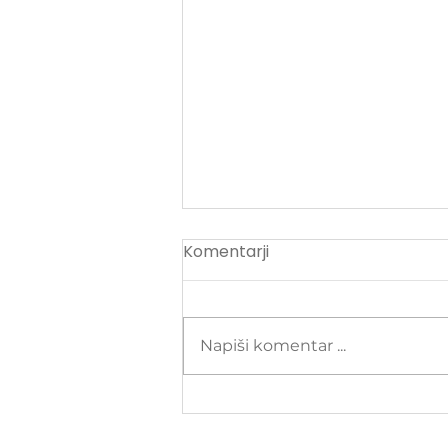
Komentarji
Napiši komentar ...
»Bolje, da sem tiho, kot da
si nakopljem težave« -