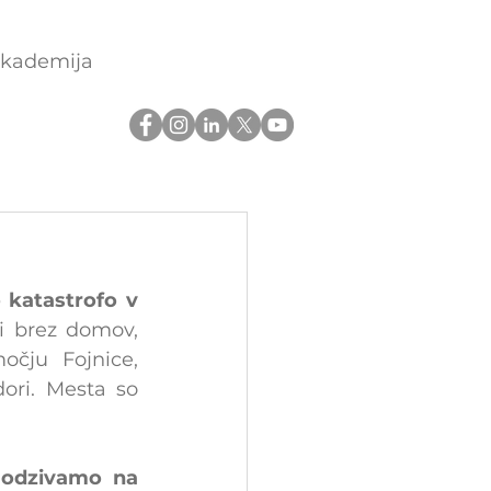
akademija
katastrofo v 
i brez domov, 
čju Fojnice, 
ori. Mesta so 
 odzivamo na 