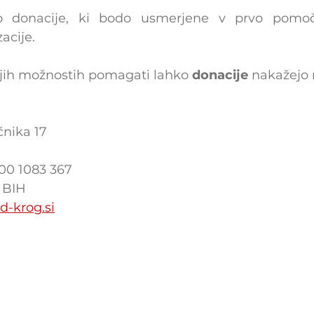
o donacije, ki bodo usmerjene v prvo pomoč
acije.
svojih možnostih pomagati lahko
 donacije
 nakažejo 
nika 17
00 1083 367
 BIH
d-krog.si