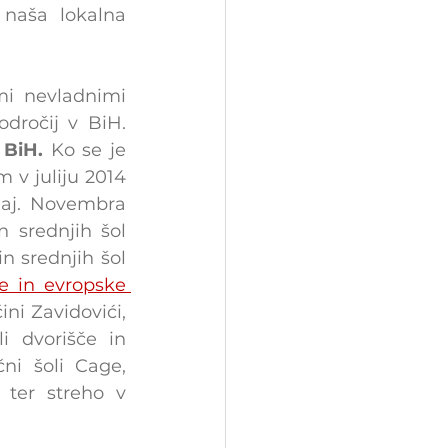
 naša lokalna 
mi nevladnimi 
organizacijami vključil v prvo pomoč prebivalcem poplavljenih področij v BiH. 
 BiH. 
Ko se je 
 v juliju 2014 
aj. Novembra 
srednjih šol 
 srednjih šol 
e in evropske 
ni Zavidovići, 
i dvorišče in 
ni šoli Cage, 
 ter streho v 