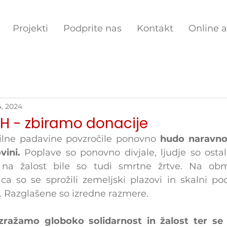
Projekti
Podprite nas
Kontakt
Online 
4, 2024
iH - zbiramo donacije
ilne padavine povzročile ponovno 
hudo naravno 
vini.
 Poplave so ponovno divjale, ljudje so ostal
, na žalost bile so tudi smrtne žrtve. Na obmo
ca so se sprožili zemeljski plazovi in skalni pod
. Razglašene so izredne razmere.
ražamo globoko solidarnost in žalost ter se