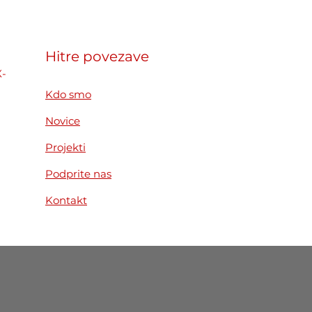
smus+ mobilnosti
inskih delavcev
ear. Reconnect.
Hitre povezave
ild« na Slovaškem
X-
Kdo smo
Novice
Projekti
Podprite nas
Kontakt