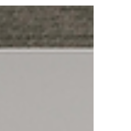
tudi v medijskem sektorju, kar je pokazala
raziskava novinarskih sindikatov, združenj in
medijskih organizacij iz Bosne in
Hercegovine, Srbije, Slovenije in Hrvaške.
Predstavljajte si, da delate na treh različnih
položajih in na vsakem od njih doživite
spolno nadlegovanje. To se je zgodilo eni
od sodelujočih novinark v raziskavi »Ženske v
medijih: Oblike na