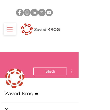
Dodatna dejanja
Sledi
Skrbnik
Zavod Krog