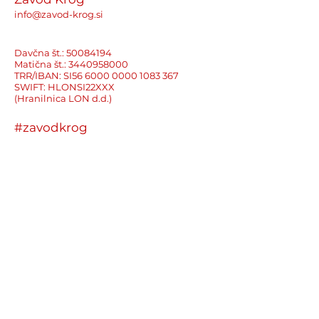
info@zavod-krog.si
Davčna št.:
50084194
Matična št.:
3440958000
TRR/IBAN: SI56
6000 0000 1083 367
SWIFT: HLONSI22XXX
(Hranilnica LON d.d.)
#zavodkrog
Spremljajte nas na
Facebooku,
Instagramu,
Linkedinu,
X-u
in
Youtubu.
Hitre povezave
Kdo smo
Novice
Projekti