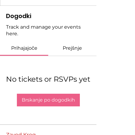
Dogodki
Track and manage your events
here.
Prihajajoče
Prejšnje
No tickets or RSVPs yet
Brskanje po dogodkih
Zavod Krog