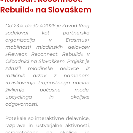
Rebuild« na Slovaškem
Od 23.4. do 30.4.2026 je Zavod Krog 
sodeloval kot partnerska 
organizacija v Erasmus+ 
mobilnosti mladinskih delavcev 
»Rewear. Reconnect. Rebuild« v 
Oščadnici na Slovaškem. Projekt je 
združil mladinske delavce iz 
različnih držav z namenom 
raziskovanja trajnostnega načina 
življenja, počasne mode, 
upcyclinga in okoljske 
odgovornosti.
Potekale so interaktivne delavnice, 
razprave in ustvarjalne aktivnosti, 
osredotočene na okoljski in 