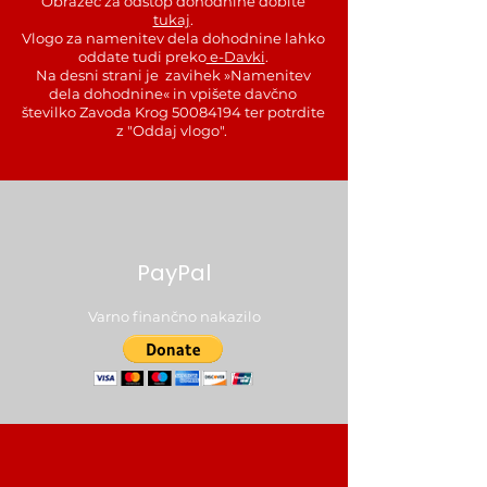
Obrazec za odstop dohodnine dobite
tukaj
.
Vlogo za namenitev dela dohodnine lahko
oddate tudi preko
e-Davki
.
Na desni strani je zavihek »Namenitev
dela dohodnine« in vpišete davčno
številko Zavoda Krog
50084194
ter potrdite
z "Oddaj vlogo".
PayPal
Varno finančno nakazilo