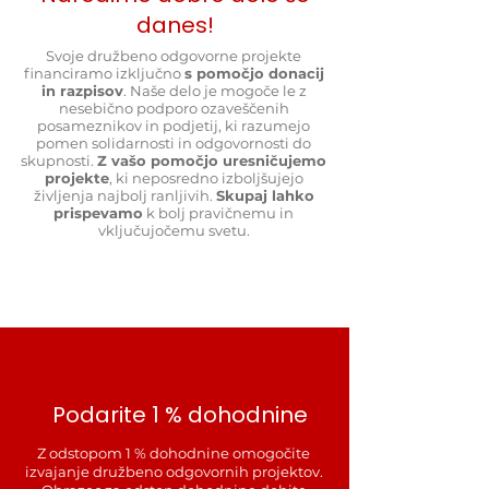
danes!
Svoje družbeno odgovorne projekte
financiramo izključno
s pomočjo donacij
in razpisov
. Naše delo je mogoče le z
nesebično podporo ozaveščenih
posameznikov in podjetij, ki razumejo
pomen solidarnosti in odgovornosti do
skupnosti.
Z vašo pomočjo uresničujemo
projekte
, ki neposredno izboljšujejo
življenja najbolj ranljivih.
Skupaj lahko
prispevamo
k bolj pravičnemu in
vključujočemu svetu.
Podarite 1 % dohodnine
Z odstopom 1 % dohodnine omogočite
izvajanje družbeno odgovornih projektov.