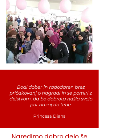
Bodi dober in radodaren brez
pričakovanj o nagradi in se pomiri z
dejstvom, da bo dobrota našla svojo
pot nazaj do tebe.
Princesa Diana
Naredimo dobro delo še