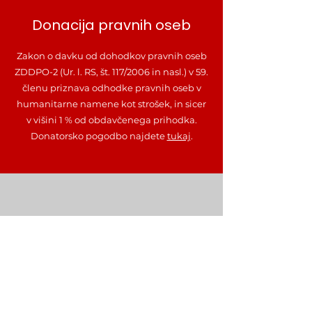
Donacija pravnih oseb
Zakon o davku od dohodkov pravnih oseb
ZDDPO-2 (Ur. l. RS, št. 117/2006 in nasl.) v 59.
členu priznava odhodke pravnih oseb v
humanitarne namene kot strošek, in sicer
v višini 1 % od obdavčenega prihodka.
Donatorsko pogodbo najdete
tukaj
.
Donacija fizičnih oseb
Po svojih zmožnostih lahko donirate na
TRR št. SI56
6000 0000 1083 367
, namen:
donacija.