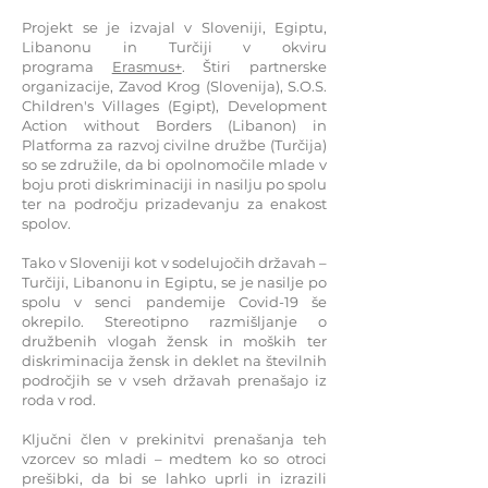
Projekt se je izvajal v Sloveniji, Egiptu,
Libanonu in Turčiji v okviru
programa
Erasmus+
. Štiri partnerske
organizacije, Zavod Krog (Slovenija), S.O.S.
Children's Villages (Egipt), Development
Action without Borders (Libanon) in
Platforma za razvoj civilne družbe (Turčija)
so se združile, da bi opolnomočile mlade v
boju proti diskriminaciji in nasilju po spolu
ter na področju prizadevanju za enakost
spolov.
Tako v Sloveniji kot v sodelujočih državah –
Turčiji, Libanonu in Egiptu, se je nasilje po
spolu v senci pandemije Covid-19 še
okrepilo. Stereotipno razmišljanje o
družbenih vlogah žensk in moških ter
diskriminacija žensk in deklet na številnih
področjih se v vseh državah prenašajo iz
roda v rod.
Ključni člen v prekinitvi prenašanja teh
vzorcev so mladi – medtem ko so otroci
prešibki, da bi se lahko uprli in izrazili