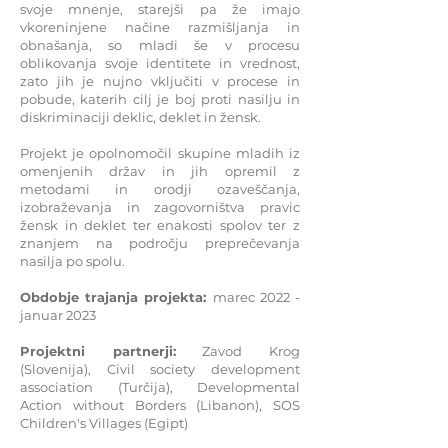
svoje mnenje, starejši pa že imajo
vkoreninjene načine razmišljanja in
obnašanja, so mladi še v procesu
oblikovanja svoje identitete in vrednost,
zato jih je nujno vključiti v procese in
pobude, katerih cilj je boj proti nasilju in
diskriminaciji deklic, deklet in žensk.
Projekt je opolnomočil skupine mladih iz
omenjenih držav in jih opremil z
metodami in orodji ozaveščanja,
izobraževanja in zagovorništva pravic
žensk in deklet ter enakosti spolov ter z
znanjem na področju preprečevanja
nasilja po spolu.
Obdobje trajanja projekta:
marec 2022 -
januar 2023
Projektni partnerji:
Zavod Krog
(Slovenija), Civil society development
association (Turčija), Developmental
Action without Borders (Libanon), SOS
Children's Villages (Egipt)