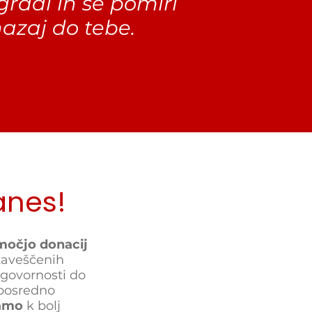
radi in se pomiri
azaj do tebe.
anes!
močjo donacij
zaveščenih
dgovornosti do
eposredno
vamo
k bolj