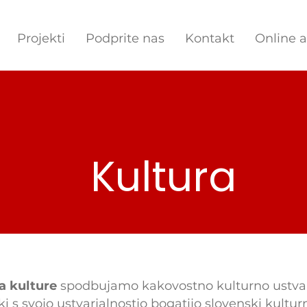
Projekti
Podprite nas
Kontakt
Online 
Kultura
a kulture
spodbujamo kakovostno kulturno ustvar
 ki s svojo ustvarjalnostjo bogatijo slovenski kulturn