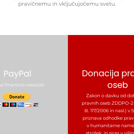
pravičnemu in vključujočemu svetu.
Donacija pr
PayPal
oseb
no finančno nakazilo
Zakon o davku od do
pravnih oseb ZDDPO-2 (U
št. 117/2006 in nasl.) v 
priznava odhodke prav
v humanitarne name
strošek, in sicer v višin