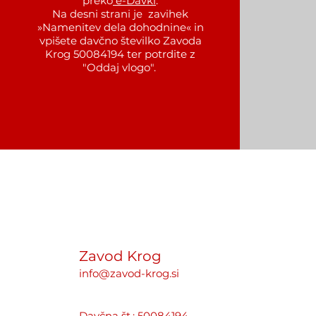
preko
e-Davki
.
Na desni strani je zavihek
»Namenitev dela dohodnine« in
vpišete davčno številko Zavoda
Krog 50084194 ter potrdite z
"Oddaj vlogo".
Zavod Krog
info@zavod-krog.si
Davčna št.: 50084194