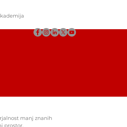
akademija
jalnost manj znanih
i prostor.