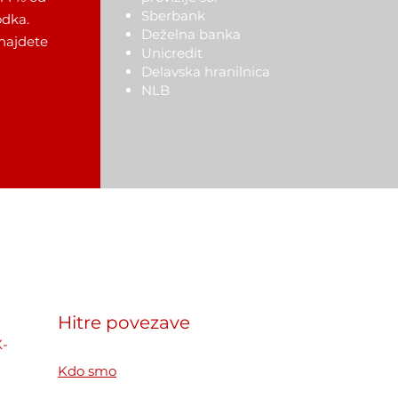
Sberbank
dka.
Deželna banka
najdete
Unicredit
Delavska hranilnica
NLB
Hitre povezave
X-
Kdo smo