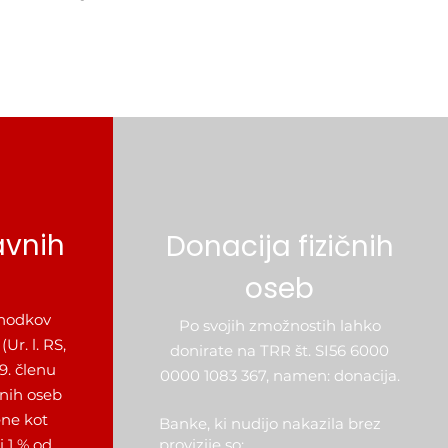
avnih
Donacija fizičnih
oseb
hodkov
Po svojih zmožnostih lahko
r. l. RS,
donirate na TRR št. SI56 6000
59. členu
0000 1083 367, namen: donacija.
nih oseb
ne kot
Banke, ki nudijo nakazila brez
i 1 % od
provizije so: