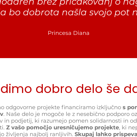
dodaren brez pričakovanj o nag
da bo dobrota našla svojo pot n
Princesa Diana
dimo dobro delo še d
o odgovorne projekte financiramo izključno
s po
ov
. Naše delo je mogoče le z nesebično podporo o
in podjetij, ki razumejo pomen solidarnosti in o
ti.
Z vašo pomočjo uresničujemo projekte
, ki n
jo življenja najbolj ranljivih.
Skupaj lahko prispe