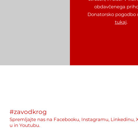
obdavčenega priho
Donatorsko pogodbo 
tukaj
.
#zavodkrog
Spremljajte nas na
Facebooku,
Instagramu,
Linkedinu,
u
in Youtubu.