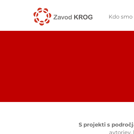
Kdo smo
S projekti s področj
avtorjev,