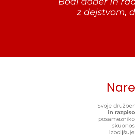
Bodi dober in ra
z dejstvom, 
Nare
Svoje družben
in razpis
posameznikov 
skupnos
izboljšuje