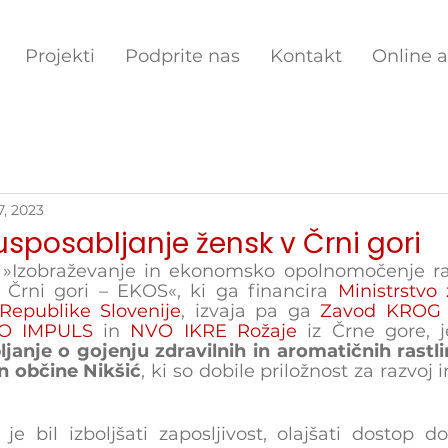
Projekti
Podprite nas
Kontakt
Online 
7, 2023
usposabljanje žensk v Črni gori
 »Izobraževanje in ekonomsko opolnomočenje ran
 Črni gori – EKOS«, ki ga financira 
Ministrstvo 
Republike Slovenije
, izvaja pa ga 
Zavod KROG
O IMPULS
 in 
NVO IKRE Rožaje
 iz Črne gore, je
janje o gojenju zdravilnih in aromatičnih rastli
in občine Nikšić
, ki so dobile priložnost za razvoj 
 je bil izboljšati zaposljivost, olajšati dostop d