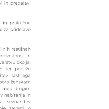
n ​​predelavi 
 in praktične 
 za pridelavo 
nih rastlinah 
ovrstnost in 
arstvu okolja, 
 ter pobliže 
tev lastnega 
dporo ženskam 
e med drugim 
v nabiranja in 
, seznanitev 
je zavesti o 