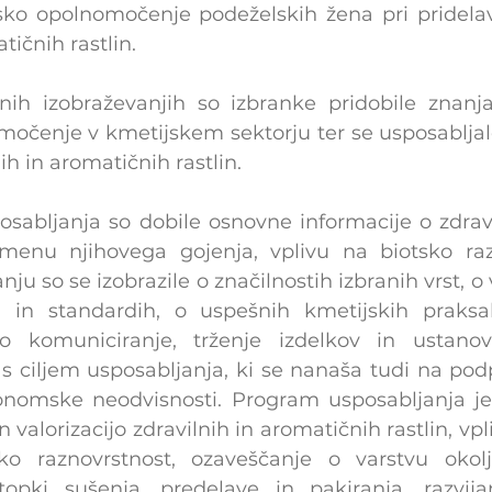
o opolnomočenje podeželskih žena pri pridelavi i
tičnih rastlin.
nih izobraževanjih so izbranke pridobile znanja
močenje v kmetijskem sektorju ter se usposabljale
ih in aromatičnih rastlin.
sabljanja so dobile osnovne informacije o zdravil
menu njihovega gojenja, vplivu na biotsko razn
nju so se izobrazile o značilnostih izbranih vrst, o v
h in standardih, o uspešnih kmetijskih praksah
o komuniciranje, trženje izdelkov in ustanovi
u s ciljem usposabljanja, ki se nanaša tudi na po
onomske neodvisnosti. Program usposabljanja j
 valorizacijo zdravilnih in aromatičnih rastlin, vpli
ko raznovrstnost, ozaveščanje o varstvu okolja
opki sušenja, predelave in pakiranja, razvijan