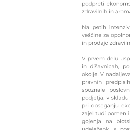
podpreti ekonomsk
zdravilnih in aroma
Na petih intenziv
veščine za opolno
in prodajo zdraviln
V prvem delu uspo
in dišavnicah, po
okolje. V nadaljeva
pravnih predpisi
spoznale poslovn
podjetja, v sklad
pri doseganju ek
zajel tudi pomen in
gojenja na biots
udeleženk s post