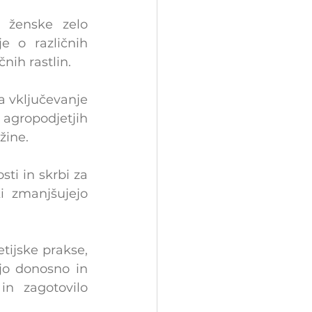
 ženske zelo 
e o različnih 
nih rastlin.
a vključevanje 
 agropodjetjih 
žine.
i in skrbi za 
i zmanjšujejo 
ijske prakse, 
jo donosno in 
n zagotovilo 