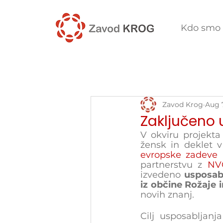
Kdo smo
Zavod Krog
Aug 
Zaključeno 
V okviru projekta
žensk in deklet v
evropske zadeve 
partnerstvu z 
NV
izvedeno 
usposabl
iz občine Rožaje 
novih znanj. 
Cilj usposabljanja