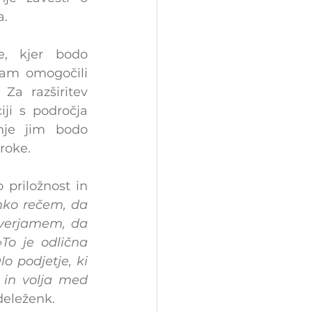
a.
, kjer bodo 
am omogočili 
a razširitev 
ji s področja 
nje jim bodo 
roke.
priložnost in 
ko rečem, da 
verjamem, da 
»To je odlična 
 podjetje, ki 
 in volja med 
deleženk.