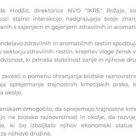
ide Hodžić, direktorice NVO "IKRE" Rožaje, so
ozi stalno interakcijo nadgrajujejo svoje znanj
anih s sajenjem in gojenjem zdravilnih in aromatič
ridelavo zdravilnih in aromatičnih rastlin spodbuj
 sektorju zdravilnih rastlin, krepitev vloge žensk v
isnost, ki prinaša stabilnost zanje in njihove dru
 zavesti o pomenu ohranjanja biotske raznovrstnost
ja sprejemanje trajnostnih kmetijskih praks, k
a okolje.
ženskam omogočilo, da sprejemajo trajnostne kmet
ajo na biotsko raznovrstnost in okolje, da razvije
je, ki bo izboljšalo njihov ekonomski status i
 za njihove družine. 