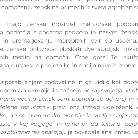
omočenju žensk na primerih iz sveta agrobiznis
u imajo ženske možnost mentorske podpore
ga področja z dodatno podporo in nasveti žensk
n in premagovanje morebitnih ovir do uspeha. Z
 ženske priložnost obiskati dve študijski lokaci
lnih rastlin na območju Črne gore. Te izkuš
najo uspešne podjetnike in dobijo navdih iz prve 
sposabljanjem zadovoljne in ga vidijo kot dobro 
onomsko okrepijo in začnejo nekaj svojega. 
»Lah
irano, večino žensk sem poznala že od prej in 
elene rezultate,«
 pravi ena izmed udeleženk. 
ke, da se ekonomsko okrepijo in vodijo svoje malo
ste v kaj večjega. In rekla bi, da takšna ideja
sabljanja res obstaja,«
 je povedala ena izmed u