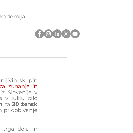
akademija
ljivih skupin 
za zunanje in 
 iz Slovenije v 
 v juliju bilo 
n
 za 
20 žensk 
in pridobivanje 
o trga dela in 