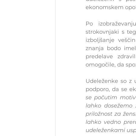
ekonomskem opoln
Po izobraževanj
strokovnjaki s te
izboljšanje vešči
znanja bodo imele
predelave zdravi
omogočile, da spoz
Udeleženke so z u
podporo, da se ek
se počutim motiv
lahko dosežemo ž
priložnost za žens
lahko vedno prera
udeleženkami uspo