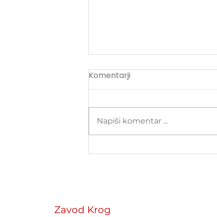
Komentarji
Napiši komentar ...
»Bolje, da sem tiho, kot da
si nakopljem težave« -
Kako uredništva ščitijo
storilce namesto novinark
Zavod Krog