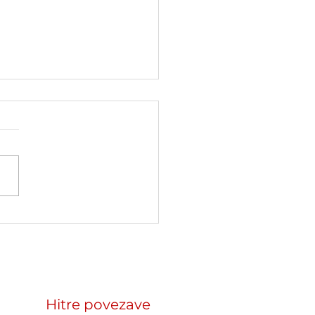
lovali smo kot
nerska organizacija v
smus+ mobilnosti
inskih delavcev
ear. Reconnect.
Hitre povezave
ild« na Slovaškem