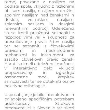
teme, povezane z nasiljem na 
podlagi spola, vključno z različnimi 
oblikami nasilja, nasiljem v družini, 
spolnim nasiljem nad ženskami in 
dekleti, vrstniškim nasiljem, 
spletnim nasiljem in drugimi 
relevantnimi področji. Udeleženci 
so se imeli priložnost seznaniti z 
razpoložljivimi viri v skupnosti za 
uresničevanje pravic žrtev nasilja 
ter se seznaniti s človekovimi 
pravicami in mednarodnimi 
mehanizmi in instrumenti za 
zaščito človekovih pravic žensk. 
Hkrati so imeli udeleženci možnost 
v interaktivno delo vključiti 
prepoznavanje in izgradnjo 
osebnostne moči, krepitev 
samozavesti ter se dotakniti osnov 
pozitivne psihologije.
Usposabljanje je bilo interaktivno in 
prilagojeno specifičnim potrebam 
udeležencev. Strokovni 
predavateljici iz Slovenije sta skozi 