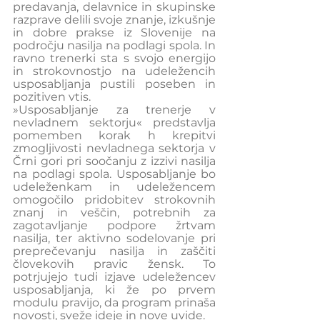
predavanja, delavnice in skupinske 
razprave delili svoje znanje, izkušnje 
in dobre prakse iz Slovenije na 
področju nasilja na podlagi spola.
In 
ravno trenerki sta s svojo energijo 
in strokovnostjo na udeležencih 
usposabljanja pustili poseben in 
pozitiven vtis.
»Usposabljanje za trenerje v 
nevladnem sektorju« predstavlja 
pomemben korak h krepitvi 
zmogljivosti nevladnega sektorja v 
Črni gori pri soočanju z izzivi nasilja 
na podlagi spola. Usposabljanje bo 
udeleženkam in udeležencem 
omogočilo pridobitev strokovnih 
znanj in veščin, potrebnih za 
zagotavljanje podpore žrtvam 
nasilja, ter aktivno sodelovanje pri 
preprečevanju nasilja in zaščiti 
človekovih pravic žensk. To 
potrjujejo tudi izjave udeležencev 
usposabljanja, ki že po prvem 
modulu pravijo, da program prinaša 
novosti, sveže ideje in nove uvide.