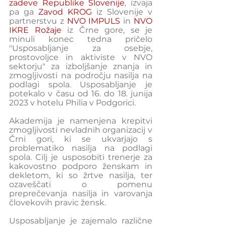
zadeve Republike Slovenije
, izvaja 
pa ga 
Zavod KROG
 iz Slovenije v 
partnerstvu z 
NVO IMPULS
 in 
NVO 
IKRE Rožaje
 iz Črne gore, se je 
minuli konec tedna pričelo 
"Usposabljanje za osebje, 
prostovoljce in aktiviste v NVO 
sektorju" za izboljšanje znanja in 
zmogljivosti na področju nasilja na 
podlagi spola. Usposabljanje je 
potekalo v času od 16. do 18. junija 
2023 v hotelu Philia v Podgorici.
Akademija je namenjena krepitvi 
zmogljivosti nevladnih organizacij v 
Črni gori, ki se ukvarjajo s 
problematiko nasilja na podlagi 
spola. Cilj je usposobiti trenerje za 
kakovostno podporo ženskam in 
dekletom, ki so žrtve nasilja, ter 
ozaveščati o pomenu 
preprečevanja nasilja in varovanja 
človekovih pravic žensk.
Usposabljanje je zajemalo različne 