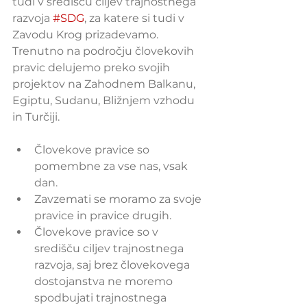
tudi v središču ciljev trajnostnega 
razvoja 
#SDG
, za katere si tudi v 
Zavodu Krog prizadevamo. 
Trenutno na področju človekovih 
pravic delujemo preko svojih 
projektov na Zahodnem Balkanu, 
Egiptu, Sudanu, Bližnjem vzhodu 
in Turčiji.
Človekove pravice so 
pomembne za vse nas, vsak 
dan.
Zavzemati se moramo za svoje 
pravice in pravice drugih.
Človekove pravice so v 
središču ciljev trajnostnega 
razvoja, saj brez človekovega 
dostojanstva ne moremo 
spodbujati trajnostnega 